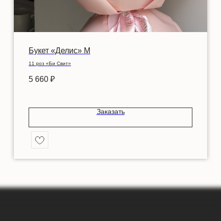
Букет «Делис» M
11 роз «Би Свит»
5 660
₽
Заказать