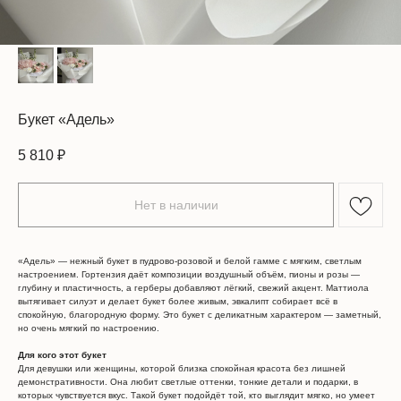
Букет «Адель»
5 810
₽
Нет в наличии
«Адель» — нежный букет в пудрово-розовой и белой гамме с мягким, светлым
настроением. Гортензия даёт композиции воздушный объём, пионы и розы —
глубину и пластичность, а герберы добавляют лёгкий, свежий акцент. Маттиола
вытягивает силуэт и делает букет более живым, эвкалипт собирает всё в
спокойную, благородную форму. Это букет с деликатным характером — заметный,
но очень мягкий по настроению.
Для кого этот букет
Для девушки или женщины, которой близка спокойная красота без лишней
демонстративности. Она любит светлые оттенки, тонкие детали и подарки, в
которых чувствуется вкус. Такой букет подойдёт той, кто выглядит мягко, но умеет